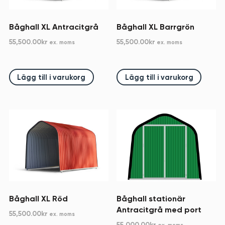
Båghall XL Antracitgrå
Båghall XL Barrgrön
55,500.00
kr
55,500.00
kr
ex. moms
ex. moms
Lägg till i varukorg
Lägg till i varukorg
Båghall XL Röd
Båghall stationär
Antracitgrå med port
55,500.00
kr
ex. moms
55,000.00
kr