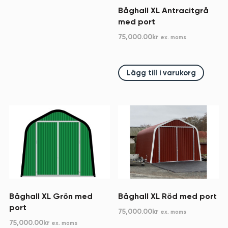
Båghall XL Antracitgrå
med port
75,000.00
kr
ex. moms
Lägg till i varukorg
Båghall XL Grön med
Båghall XL Röd med port
port
75,000.00
kr
ex. moms
75,000.00
kr
ex. moms