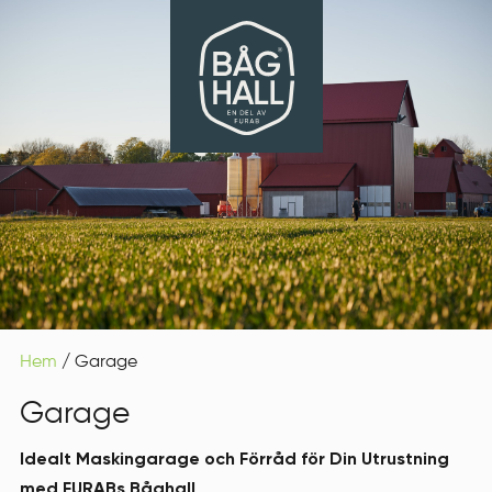
Hem
/ Garage
Garage
Idealt Maskingarage och Förråd för Din Utrustning
med FURABs Båghall