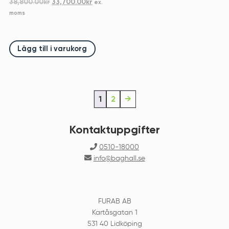
Det
Det
38,800.00
kr
33,700.00
kr
ex.
ursprungliga
nuvarande
moms
priset
priset
var:
är:
38,800.00kr.
33,700.00kr.
Lägg till i varukorg
1
2
→
Kontaktuppgifter
0510-18000
info@baghall.se
FURAB AB
Kartåsgatan 1
531 40 Lidköping