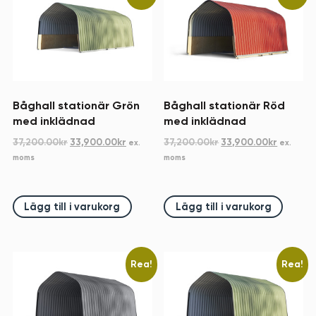
Båghall stationär Grön
Båghall stationär Röd
med inklädnad
med inklädnad
Det
Det
Det
Det
37,200.00
kr
33,900.00
kr
37,200.00
kr
33,900.00
kr
ex.
ex.
ursprungliga
nuvarande
ursprungliga
nuvara
moms
moms
priset
priset
priset
priset
var:
är:
var:
är:
37,200.00kr.
33,900.00kr.
37,200.00kr.
33,900.0
Lägg till i varukorg
Lägg till i varukorg
Rea!
Rea!