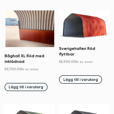
Sverigehallen Röd
flyttbar
Båghall XL Röd med
inklädnad
55,900.00
kr
ex. moms
59,700.00
kr
ex. moms
Lägg till i varukorg
Lägg till i varukorg