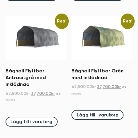
Rea!
Rea!
Båghall Flyttbar
Båghall Flyttbar Grön
Antracitgrå med
med inklädnad
inklädnad
Det
Det
42,500.00
kr
37,700.00
kr
ex.
ursprungliga
nuvara
Det
Det
42,500.00
kr
37,700.00
kr
moms
ex.
priset
priset
ursprungliga
nuvarande
moms
var:
är:
priset
priset
42,500.00kr.
37,700.0
var:
är:
Lägg till i varukorg
42,500.00kr.
37,700.00kr.
Lägg till i varukorg