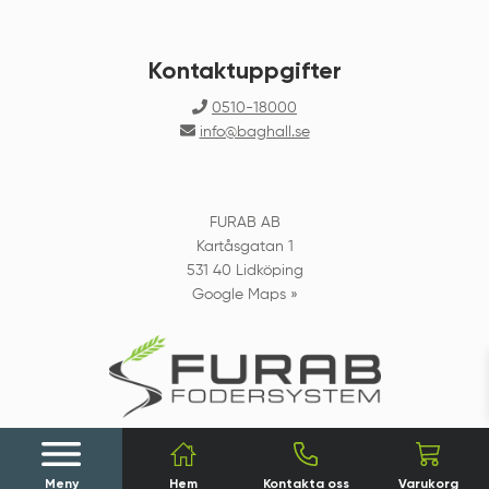
Kontaktuppgifter
0510-18000
info@baghall.se
FURAB AB
Kartåsgatan 1
531 40 Lidköping
Google Maps »
0
Meny
Hem
Kontakta oss
Varukorg