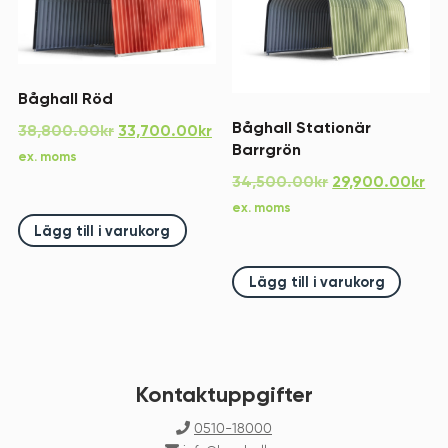
Båghall Röd
Båghall Stationär
Det
Det
38,800.00
kr
33,700.00
kr
Barrgrön
ursprungliga
nuvarande
ex. moms
priset
priset
Det
De
34,500.00
kr
29,900.00
kr
var:
är:
ursprungliga
nu
ex. moms
38,800.00kr.
33,700.00kr.
priset
pri
Lägg till i varukorg
var:
är:
34,500.00kr.
29
Lägg till i varukorg
Kontaktuppgifter
0510-18000