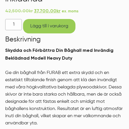
Det
Det
42,500.00
kr
37,700.00
kr
ex. moms
ursprungliga
nuvarande
Båghall
priset
priset
Lägg till i varukorg
Flyttbar
var:
är:
Röd
Beskrivning
42,500.00kr.
37,700.00kr.
med
Skydda och Förbättra Din Båghall med Invändig
inklädnad
Beklädnad Modell Heavy Duty
mängd
Ge din båghall från FURAB ett extra skydd och en
estetiskt tilltalande finish genom att klä den invändigt
med våra högkvalitativa belagda plywoodskivor. Dessa
skivor är inte bara starka och hållbara, men de är också
designade för att fästas enkelt och smidigt mot
båghallens konstruktion. Resultatet är en luftig atmosfär
inuti din båghall, vilket skapar en mer välkomnande och
användbar yta.