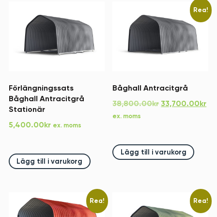
Rea!
Förlängningssats
Båghall Antracitgrå
Båghall Antracitgrå
Det
De
38,800.00
kr
33,700.00
kr
Stationär
ursprungliga
nu
ex. moms
5,400.00
kr
ex. moms
priset
pr
var:
är:
38,800.00kr.
33
Lägg till i varukorg
Lägg till i varukorg
Rea!
Rea!