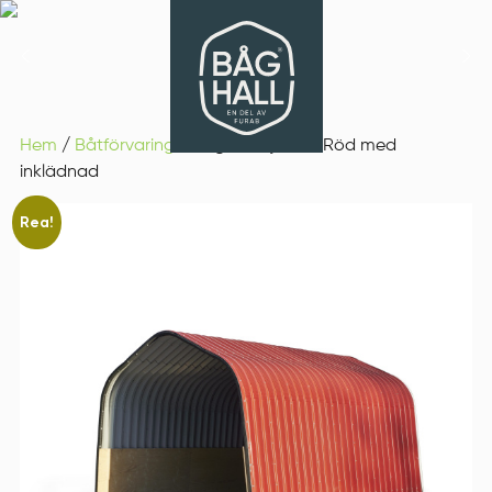
Hem
/
Båtförvaring
/ Båghall Flyttbar Röd med
inklädnad
Rea!