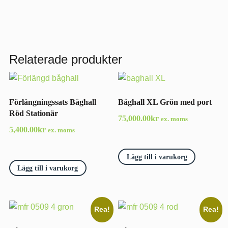
Relaterade produkter
Förlängningssats Båghall
Båghall XL Grön med port
Röd Stationär
75,000.00
kr
ex. moms
5,400.00
kr
ex. moms
Lägg till i varukorg
Lägg till i varukorg
Rea!
Rea!