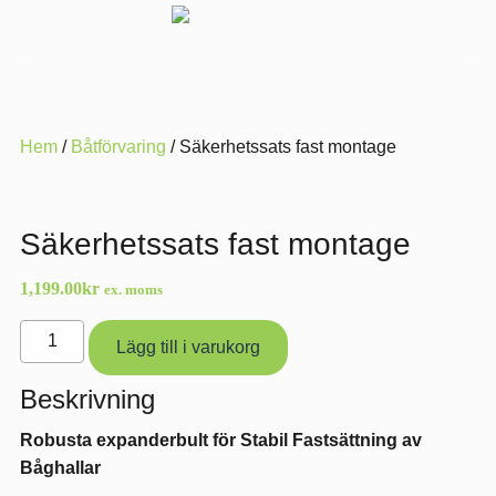
Hem
/
Båtförvaring
/ Säkerhetssats fast montage
Säkerhetssats fast montage
1,199.00
kr
ex. moms
Säkerhetssats
Lägg till i varukorg
fast
montage
Beskrivning
mängd
Robusta expanderbult för Stabil Fastsättning av
Båghallar