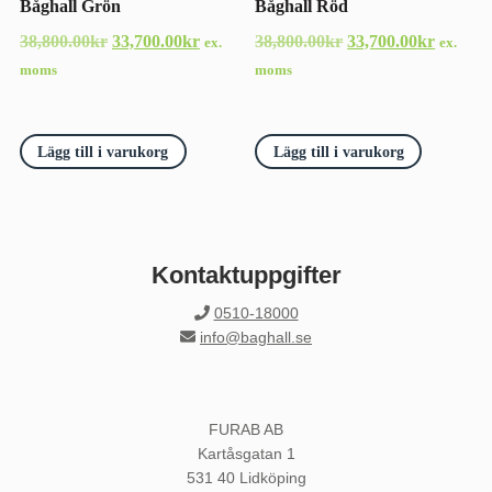
Båghall Grön
Båghall Röd
Det
Det
Det
Det
38,800.00
kr
33,700.00
kr
38,800.00
kr
33,700.00
kr
ex.
ex.
ursprungliga
nuvarande
ursprungliga
nuvara
moms
moms
priset
priset
priset
priset
var:
är:
var:
är:
38,800.00kr.
33,700.00kr.
38,800.00kr.
33,700.
Lägg till i varukorg
Lägg till i varukorg
Kontaktuppgifter
0510-18000
info@baghall.se
FURAB AB
Kartåsgatan 1
531 40 Lidköping